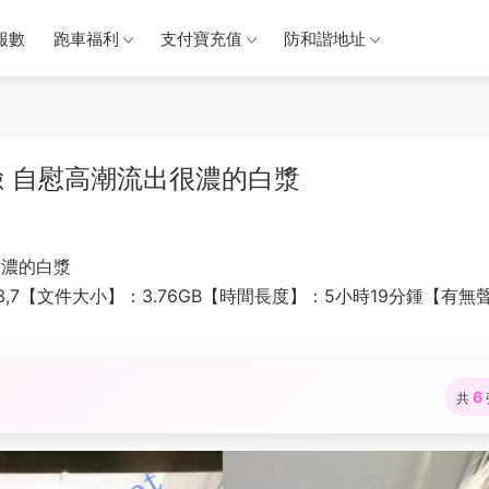
報數
跑車福利
支付寶充值
防和諧地址
 自慰高潮流出很濃的白漿
很濃的白漿
3,7【文件大小】：3.76GB【時間長度】：5小時19分鍾【有無
6
共