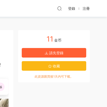
登錄
注冊
11
金币
請先登錄
聲
收藏
此資源購買後1天内可下載。
張